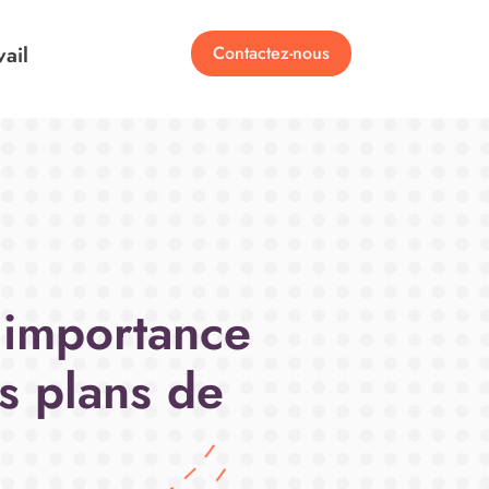
vail
Contactez-nous
t importance
es plans de