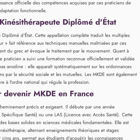
ssance officielle des compétences acquises par ces praticiens de
daptation fonctionnelle.
Kinésithérapeute Diplômé d'État
iplômé d'État. Cette appellation complète traduit les multiples
r » fait référence aux techniques manuelles maîtrisées par ces
ient du grec et évoque le traitement par le mouvement. Quant à
le praticien a suivi une formation reconnue officiellement et validée
st pas anodine : elle apparaît systématiquement sur les ordonnances
s par la sécurité sociale et les mutuelles. Les MKDE sont également
e à l'ordre national qui régule la profession.
ur devenir MKDE en France
heminement précis et exigeant. Il débute par une année
ès Spécifique Santé) ou une LAS (Licence avec Accès Santé). Cette
des bases solides en sciences médicales fondamentales. Elle est
inésithérapie, alternant enseignements théoriques et stages
r cinq ans, permet aux étudiants d'acquérir les connaissances