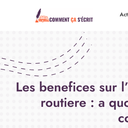
Ac
Les benefices sur l’
routiere : a qu
c