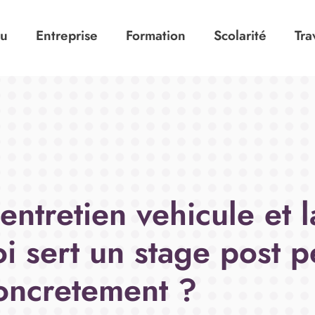
tu
Entreprise
Formation
Scolarité
Tra
entretien vehicule et l
oi sert un stage post 
oncretement ?