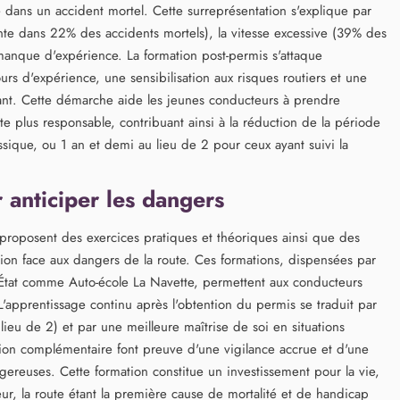
é dans un accident mortel. Cette surreprésentation s'explique par
ente dans 22% des accidents mortels), la vitesse excessive (39% des
 manque d'expérience. La formation post-permis s'attaque
rs d'expérience, une sensibilisation aux risques routiers et une
ant. Cette démarche aide les jeunes conducteurs à prendre
e plus responsable, contribuant ainsi à la réduction de la période
ssique, ou 1 an et demi au lieu de 2 pour ceux ayant suivi la
r anticiper les dangers
s proposent des exercices pratiques et théoriques ainsi que des
tion face aux dangers de la route. Ces formations, dispensées par
l'État comme Auto-école La Navette, permettent aux conducteurs
'apprentissage continu après l'obtention du permis se traduit par
ieu de 2) et par une meilleure maîtrise de soi en situations
tion complémentaire font preuve d'une vigilance accrue et d'une
gereuses. Cette formation constitue un investissement pour la vie,
r, la route étant la première cause de mortalité et de handicap