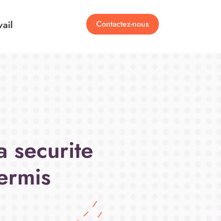
vail
Contactez-nous
a securite
permis